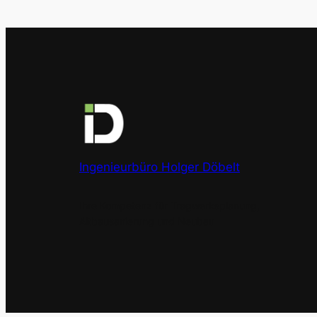
Ingenieurbüro Holger Döbelt
Ihre Kompetenz für Tragwerksplanung,
Altbausanierung und Neubau