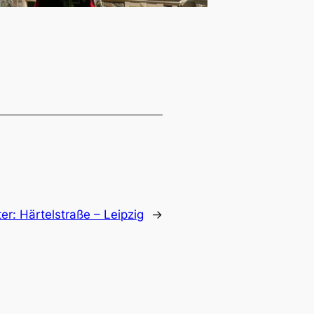
ter:
Härtelstraße – Leipzig
→