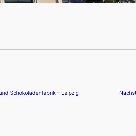
und Schokoladenfabrik – Leipzig
Nächs